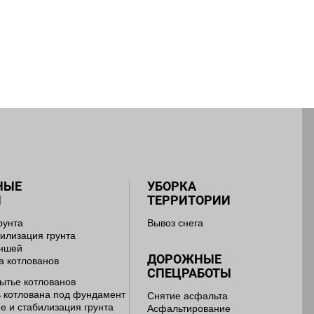
НЫЕ
УБОРКА
Ы
ТЕРРИТОРИИ
рунта
Вывоз снега
тилизация грунта
аншей
ДОРОЖНЫЕ
а котлованов
СПЕЦРАБОТЫ
ытье котлованов
 котлована под фундамент
Снятие асфальта
е и стабилизация грунта
Асфальтирование