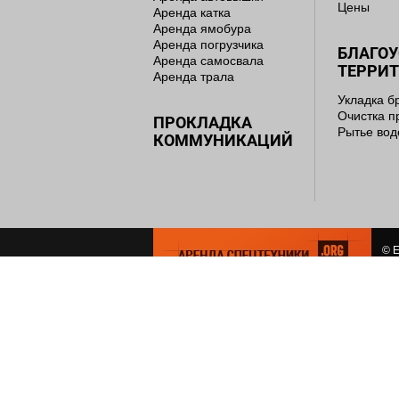
Цены
Аренда катка
Аренда ямобура
Аренда погрузчика
БЛАГО
Аренда самосвала
ТЕРРИ
Аренда трала
Укладка б
Очистка п
ПРОКЛАДКА
Рытье во
КОММУНИКАЦИЙ
© E
сем
СОЗ