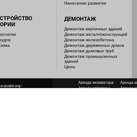
Нанесение разметки
УСТРОЙСТВО
ДЕМОНТАЖ
ТОРИИ
Демонтаж кирпичных зданий
русчатки
Демонтаж металлоконструкций
рудов
Демонтаж железобетона
доема
Демонтаж деревянных домов
Демонтаж дымовых труб
Демонтаж промышленных
зданий
Цены
Аренда экскаватора
Аренда а
xcavator.org -
Аренда автокрана
Аренда к
ь лет мы работаем для Вас!
Аренда грейдера
Аренда я
Аренда манипулятора
Аренда п
ДАНИЕ И ПРОДВИЖЕНИЕ САЙТА
Аренда грейфера
Аренда с
Аренда компрессора
Аренда т
Аренда бульдозера
+7 (499) 677-62-95
INFO@EX