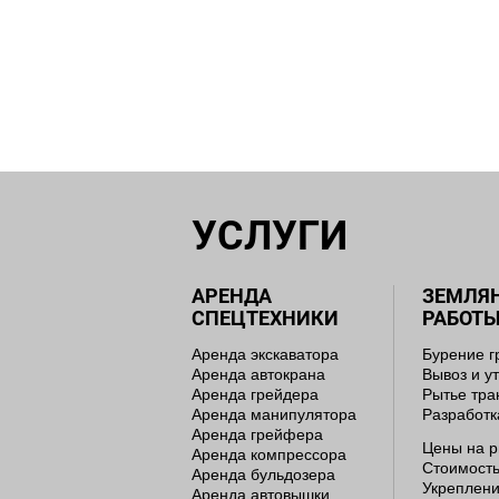
УСЛУГИ
АРЕНДА
ЗЕМЛЯ
СПЕЦТЕХНИКИ
РАБОТ
Аренда экскаватора
Бурение г
Аренда автокрана
Вывоз и у
Аренда грейдера
Рытье тр
Аренда манипулятора
Разработк
Аренда грейфера
Цены на р
Аренда компрессора
Стоимость
Аренда бульдозера
Укреплени
Аренда автовышки