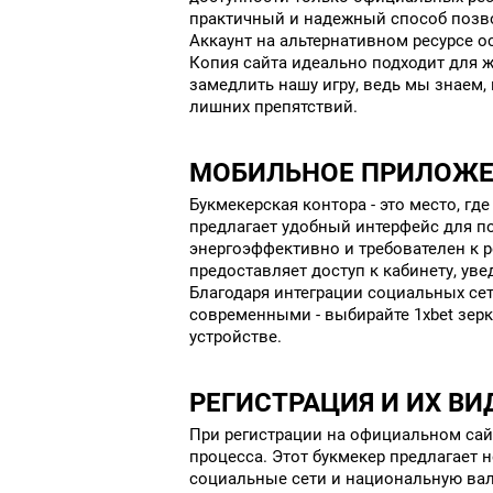
практичный и надежный способ позво
Аккаунт на альтернативном ресурсе ос
Копия сайта идеально подходит для ж
замедлить нашу игру, ведь мы знаем,
лишних препятствий.
МОБИЛЬНОЕ ПРИЛОЖ
Букмекерская контора - это место, г
предлагает удобный интерфейс для п
энергоэффективно и требователен к р
предоставляет доступ к кабинету, ув
Благодаря интеграции социальных сет
современными - выбирайте
1xbet зер
устройстве.
РЕГИСТРАЦИЯ И ИХ В
При регистрации на официальном сай
процесса. Этот букмекер предлагает 
социальные сети и национальную вал