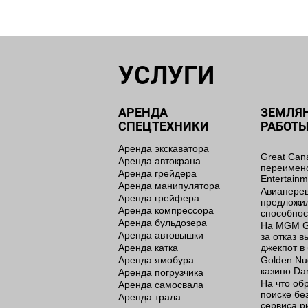
УСЛУГИ
АРЕНДА
ЗЕМЛЯ
СПЕЦТЕХНИКИ
РАБОТ
Аренда экскаватора
Great Can
Аренда автокрана
переимено
Аренда грейдера
Entertainm
Аренда манипулятора
Авиапере
Аренда грейфера
предложил
Аренда компрессора
способнос
Аренда бульдозера
На MGM Gr
Аренда автовышки
за отказ 
Аренда катка
джекпот в
Аренда ямобура
Golden Nu
казино Dan
Аренда погрузчика
На что об
Аренда самосвала
поиске бе
Аренда трала
сервиса р