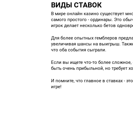
ВИДЫ СТАВОК
В мире онлайн казино существует мн
самого простого - ординары. Это обы
игрок делает несколько бетов однов
Для более опытных гемблеров предлаг
увеличивая шансы на выигрыш. Также 
что оба события сыграли.
Если вы ищете что-то более сложное,
быть очень прибыльной, но требует х
И помните, что главное в ставках - 
игре!