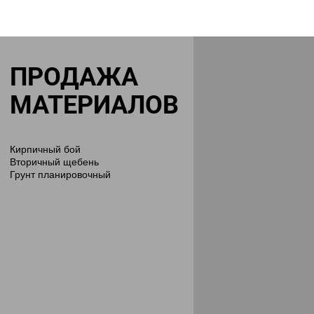
ПРОДАЖА
МАТЕРИАЛОВ
Кирпичный бой
Вторичный щебень
Грунт планировочный