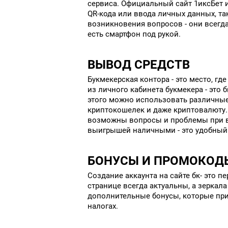
сервиса. Официальный сайт 1иксБет и
QR-кода или ввода личных данных, так
возникновения вопросов - они всегда 
есть смартфон под рукой.
ВЫВОД СРЕДСТВ
Букмекерская контора - это место, г
из личного кабинета букмекера - это
этого можно использовать различные 
криптокошелек и даже криптовалюту. 
возможны вопросы и проблемы при вы
выигрышей наличными - это удобный в
БОНУСЫ И ПРОМОКОД
Создание аккаунта на сайте бк- это
странице всегда актуальны, а зеркал
дополнительные бонусы, которые прия
налогах.