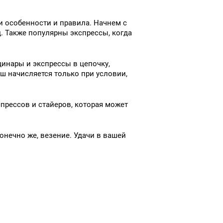
и особенности и правила. Начнем с
д. Также популярны экспрессы, когда
динары и экспрессы в цепочку,
ыш начисляется только при условии,
спрессов и стайеров, которая может
онечно же, везение. Удачи в вашей