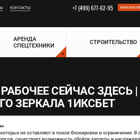
+7 (499) 677-62-95
НЫ
КОНТАКТЫ
ЗАКАЗАТЬ О
АРЕНДА
СТРОИТЕЛЬСТВО
СПЕЦТЕХНИКИ
 РАБОЧЕЕ СЕЙЧАС ЗДЕСЬ 
ГО ЗЕРКАЛА 1ИКСБЕТ
ры
 которых не оставляют в покое блокировки и ограничения. В с
урсов, существует возможность обойти запреты и наслаждать