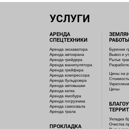
УСЛУГИ
АРЕНДА
ЗЕМЛЯ
СПЕЦТЕХНИКИ
РАБОТ
Аренда экскаватора
Бурение г
Аренда автокрана
Вывоз и у
Аренда грейдера
Рытье тр
Аренда манипулятора
Разработк
Аренда грейфера
Цены на р
Аренда компрессора
Стоимость
Аренда бульдозера
Укреплени
Аренда автовышки
Цены
Аренда катка
Аренда ямобура
Аренда погрузчика
БЛАГО
Аренда самосвала
ТЕРРИ
Аренда трала
Укладка б
Очистка п
ПРОКЛАДКА