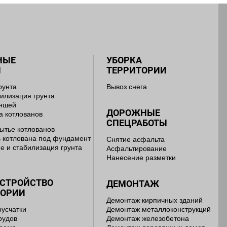
НЫЕ
УБОРКА
Ы
ТЕРРИТОРИИ
рунта
Вывоз снега
тилизация грунта
аншей
ДОРОЖНЫЕ
а котлованов
СПЕЦРАБОТЫ
ытье котлованов
 котлована под фундамент
Снятие асфальта
е и стабилизация грунта
Асфальтирование
Нанесение разметки
УСТРОЙСТВО
ДЕМОНТАЖ
ТОРИИ
Демонтаж кирпичных зданий
русчатки
Демонтаж металлоконструкций
рудов
Демонтаж железобетона