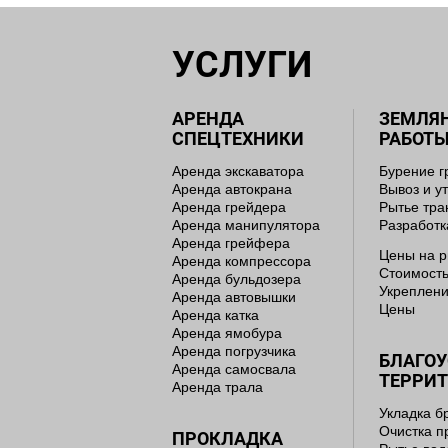
УСЛУГИ
АРЕНДА
ЗЕМЛЯ
СПЕЦТЕХНИКИ
РАБОТ
Аренда экскаватора
Бурение г
Аренда автокрана
Вывоз и у
Аренда грейдера
Рытье тр
Аренда манипулятора
Разработк
Аренда грейфера
Цены на р
Аренда компрессора
Стоимость
Аренда бульдозера
Укреплени
Аренда автовышки
Цены
Аренда катка
Аренда ямобура
Аренда погрузчика
БЛАГО
Аренда самосвала
ТЕРРИ
Аренда трала
Укладка б
Очистка п
ПРОКЛАДКА