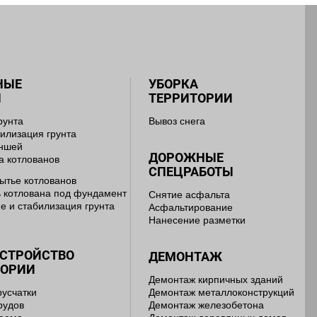
НЫЕ
УБОРКА
Ы
ТЕРРИТОРИИ
рунта
Вывоз снега
тилизация грунта
аншей
ДОРОЖНЫЕ
а котлованов
СПЕЦРАБОТЫ
ытье котлованов
 котлована под фундамент
Снятие асфальта
е и стабилизация грунта
Асфальтирование
Нанесение разметки
УСТРОЙСТВО
ДЕМОНТАЖ
ТОРИИ
Демонтаж кирпичных зданий
русчатки
Демонтаж металлоконструкций
рудов
Демонтаж железобетона