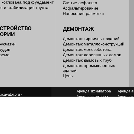
 котлована под фундамент
Снятие асфальта
е и стабилизация грунта
Асфальтирование
Нанесение разметки
УСТРОЙСТВО
ДЕМОНТАЖ
ТОРИИ
Демонтаж кирпичных зданий
русчатки
Демонтаж металлоконструкций
рудов
Демонтаж железобетона
доема
Демонтаж деревянных домов
Демонтаж дымовых труб
Демонтаж промышленных
зданий
Цены
Аренда экскаватора
Аренда а
xcavator.org -
Аренда автокрана
Аренда к
ь лет мы работаем для Вас!
Аренда грейдера
Аренда я
Аренда манипулятора
Аренда п
ДАНИЕ И ПРОДВИЖЕНИЕ САЙТА
Аренда грейфера
Аренда с
Аренда компрессора
Аренда т
Аренда бульдозера