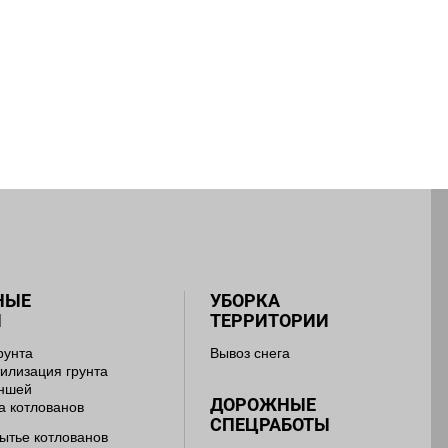
НЫЕ
УБОРКА
Ы
ТЕРРИТОРИИ
рунта
Вывоз снега
тилизация грунта
аншей
ДОРОЖНЫЕ
а котлованов
СПЕЦРАБОТЫ
ытье котлованов