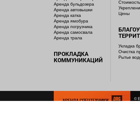
Стоимость
Аренда бульдозера
Укреплени
Аренда автовышки
Цены
Аренда катка
Аренда ямобура
Аренда погрузчика
БЛАГО
Аренда самосвала
ТЕРРИ
Аренда трала
Укладка б
Очистка п
ПРОКЛАДКА
Рытье во
КОММУНИКАЦИЙ
© E
сем
СОЗ