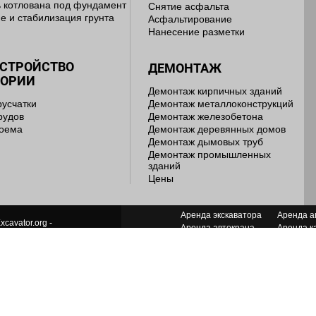
 котлована под фундамент
Снятие асфальта
е и стабилизация грунта
Асфальтирование
Нанесение разметки
УСТРОЙСТВО
ДЕМОНТАЖ
ТОРИИ
Демонтаж кирпичных зданий
русчатки
Демонтаж металлоконструкций
рудов
Демонтаж железобетона
доема
Демонтаж деревянных домов
Демонтаж дымовых труб
Демонтаж промышленных
зданий
Цены
Аренда экскаватора
Аренда а
xcavator.org -
Аренда автокрана
Аренда к
ь лет мы работаем для Вас!
Аренда грейдера
Аренда я
Аренда манипулятора
Аренда п
ДАНИЕ И ПРОДВИЖЕНИЕ САЙТА
Аренда грейфера
Аренда с
Аренда компрессора
Аренда т
Аренда бульдозера