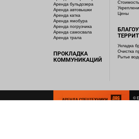
Стоимость
Аренда бульдозера
Укреплени
Аренда автовышки
Цены
Аренда катка
Аренда ямобура
Аренда погрузчика
БЛАГО
Аренда самосвала
ТЕРРИ
Аренда трала
Укладка б
Очистка п
ПРОКЛАДКА
Рытье во
КОММУНИКАЦИЙ
© E
сем
СОЗ