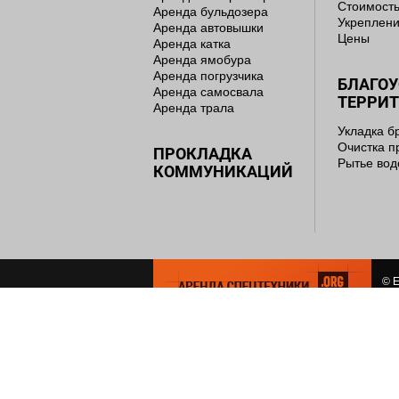
Стоимость
Аренда бульдозера
Укреплени
Аренда автовышки
Цены
Аренда катка
Аренда ямобура
Аренда погрузчика
БЛАГО
Аренда самосвала
ТЕРРИ
Аренда трала
Укладка б
Очистка п
ПРОКЛАДКА
Рытье во
КОММУНИКАЦИЙ
© E
сем
СОЗ