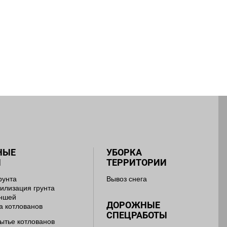
НЫЕ
УБОРКА
Ы
ТЕРРИТОРИИ
рунта
Вывоз снега
тилизация грунта
аншей
ДОРОЖНЫЕ
а котлованов
СПЕЦРАБОТЫ
ытье котлованов