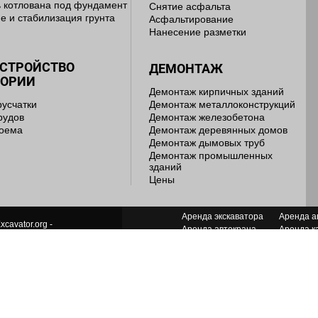
 котлована под фундамент
Снятие асфальта
е и стабилизация грунта
Асфальтирование
Нанесение разметки
УСТРОЙСТВО
ДЕМОНТАЖ
ТОРИИ
Демонтаж кирпичных зданий
русчатки
Демонтаж металлоконструкций
рудов
Демонтаж железобетона
доема
Демонтаж деревянных домов
Демонтаж дымовых труб
Демонтаж промышленных
зданий
Цены
Аренда экскаватора
Аренда а
xcavator.org -
Аренда автокрана
Аренда к
ь лет мы работаем для Вас!
Аренда грейдера
Аренда я
Аренда манипулятора
Аренда п
ДАНИЕ И ПРОДВИЖЕНИЕ САЙТА
Аренда грейфера
Аренда с
Аренда компрессора
Аренда т
Аренда бульдозера