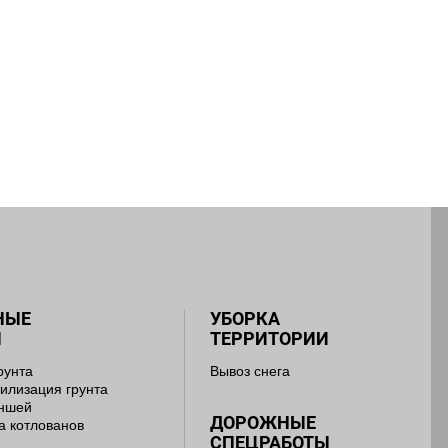
НЫЕ
УБОРКА
Ы
ТЕРРИТОРИИ
рунта
Вывоз снега
тилизация грунта
аншей
ДОРОЖНЫЕ
а котлованов
СПЕЦРАБОТЫ