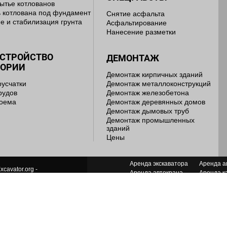
ытье котлованов
 котлована под фундамент
Снятие асфальта
е и стабилизация грунта
Асфальтирование
Нанесение разметки
УСТРОЙСТВО
ДЕМОНТАЖ
ТОРИИ
Демонтаж кирпичных зданий
русчатки
Демонтаж металлоконструкций
рудов
Демонтаж железобетона
доема
Демонтаж деревянных домов
Демонтаж дымовых труб
Демонтаж промышленных
зданий
Цены
Аренда экскаватора
Аренда а
xcavator.org -
Аренда автокрана
Аренда к
ь лет мы работаем для Вас!
Аренда грейдера
Аренда я
Аренда манипулятора
Аренда п
ДАНИЕ И ПРОДВИЖЕНИЕ САЙТА
Аренда грейфера
Аренда с
Аренда компрессора
Аренда т
Аренда бульдозера