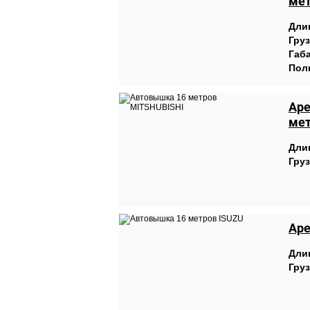
ме
Дли
Гру
Габ
Пол
Аре
ме
Дли
Гру
Аре
Дли
Гру