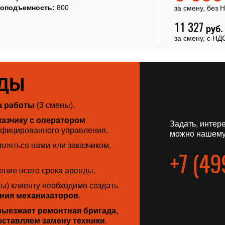
зоподъемность:
800
за смену, без 
11 327
руб.
за смену, с НД
НДЫ
а работы
(3 смены).
азчику с оператором
Задать, интер
ифицированного управления.
можно нашему
ляться нами или заказчиком,
+7 (49
ение всего срока аренды.
ны) клиенту необходимо создать
ния механизаторов
.
выезжает ремонтная бригада
,
оставляем замену техники
.