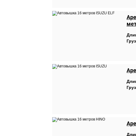
Аре
ме
Дли
Гру
Аре
Дли
Гру
Аре
Дли