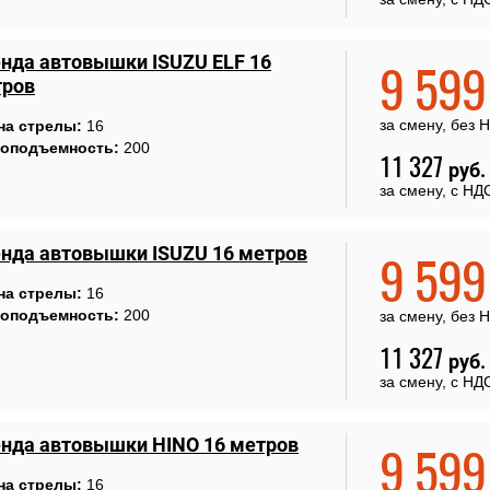
нда автовышки ISUZU ELF 16
9 59
трoв
за смену, без 
на стрелы:
16
зоподъемность:
200
11 327
руб.
за смену, с НД
нда автовышки ISUZU 16 метрoв
9 59
на стрелы:
16
зоподъемность:
200
за смену, без 
11 327
руб.
за смену, с НД
нда автовышки HINO 16 метрoв
9 59
на стрелы:
16