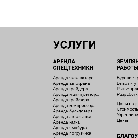
УСЛУГИ
АРЕНДА
ЗЕМЛЯ
СПЕЦТЕХНИКИ
РАБОТ
Аренда экскаватора
Бурение г
Аренда автокрана
Вывоз и у
Аренда грейдера
Рытье тр
Аренда манипулятора
Разработк
Аренда грейфера
Цены на р
Аренда компрессора
Стоимость
Аренда бульдозера
Укреплени
Аренда автовышки
Цены
Аренда катка
Аренда ямобура
Аренда погрузчика
БЛАГО