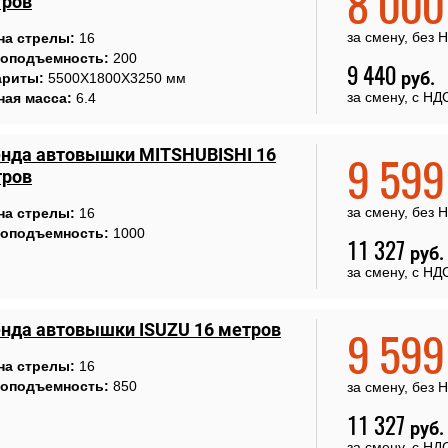
8 00
трoв
за смену, без 
на стрелы:
16
зоподъемность:
200
9 440
руб.
ариты:
5500Х1800Х3250 мм
за смену, с НД
ная масса:
6.4
нда автовышки MITSHUBISHI 16
9 59
трoв
за смену, без 
на стрелы:
16
зоподъемность:
1000
11 327
руб.
за смену, с НД
нда автовышки ISUZU 16 метрoв
9 59
на стрелы:
16
зоподъемность:
850
за смену, без 
11 327
руб.
за смену, с НД