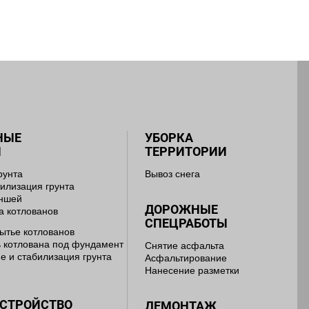
НЫЕ
УБОРКА
Ы
ТЕРРИТОРИИ
рунта
Вывоз снега
тилизация грунта
аншей
ДОРОЖНЫЕ
а котлованов
СПЕЦРАБОТЫ
ытье котлованов
 котлована под фундамент
Снятие асфальта
е и стабилизация грунта
Асфальтирование
Нанесение разметки
УСТРОЙСТВО
ДЕМОНТАЖ