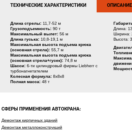
ТЕХНИЧЕСКИЕ ХАРАКТЕРИСТИКИ
ОПИСАНИЕ
Длина стрелы:
11,7-52 м
Габарит
Грузоподъемность:
90 т
Длина: 1
Максимальный вылет:
56 м
Ширина: 
Длина гуська:
10,8-19,1 м
Высота: 3
Максимальная высота подъема крюка
Двигате
(основная стрела):
55,7 м
Топливн
Максимальная высота подъема крюка
Максима
(основная стрела+гусек):
74,8 м
движени
Шасси:
6-ти цилиндровый фирмы Liebherr с
Мощност
турбонагнетателем
Колесная формула:
8x8x8
Полная масса:
48 т
СФЕРЫ ПРИМЕНЕНИЯ АВТОКРАНА:
Демонтаж кирпичных зданий
Демонтаж металлоконструкций