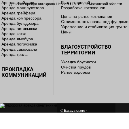
Аренда грейдера
Рытье траншей
Аренда манипулятора
Разработка котлованов
Аренда грейфера
Цены на рытье котлованов
Аренда компрессора
Стоимость котлована под фундаме
Аренда бульдозера
Укрепление и стабилизация грунта
Аренда автовышки
Цены
Аренда катка
Аренда ямобура
Аренда погрузчика
БЛАГОУСТРОЙСТВО
Аренда самосвала
ТЕРРИТОРИИ
Аренда трала
Укладка брусчатки
Очистка прудов
ПРОКЛАДКА
Рытье водоема
КОММУНИКАЦИЙ
© Excavator.org -
семь лет мы работаем для Вас!
СОЗДАНИЕ И ПРОДВИЖЕНИЕ САЙТА