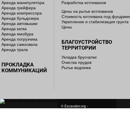
Аренда манипулятора
Разработка котлованов
Аренда грейфера
Цены на рытье котлованов
Аренда компрессора
Стоимость котлована под фундаме
Аренда бульдозера
Укрепление и стабилизация грунта
Аренда автовышки
Цены
Аренда катка
Аренда ямобура
Аренда погрузчика
БЛАГОУСТРОЙСТВО
Аренда самосвала
ТЕРРИТОРИИ
Аренда трала
Укладка брусчатки
Очистка прудов
ПРОКЛАДКА
Рытье водоема
КОММУНИКАЦИЙ
© Excavator.org -
семь лет мы работаем для Вас!
СОЗДАНИЕ И ПРОДВИЖЕНИЕ САЙТА