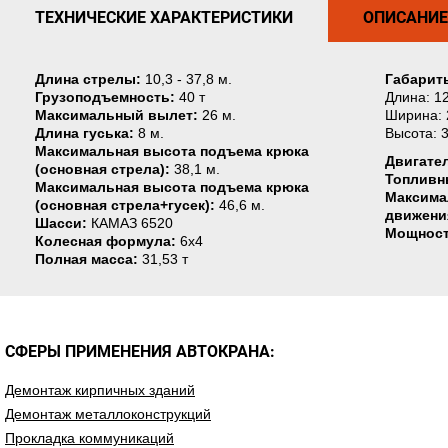
ТЕХНИЧЕСКИЕ ХАРАКТЕРИСТИКИ
ОПИСАНИЕ
Длина стрелы:
10,3 - 37,8 м.
Габарит
Грузоподъемность:
40 т
Длина: 12
Максимальный вылет:
26 м.
Ширина: 
Длина гуська:
8 м.
Высота: 3
Максимальная высота подъема крюка
Двигате
(основная стрела):
38,1 м.
Топливн
Максимальная высота подъема крюка
Максима
(основная стрела+гусек):
46,6 м.
движени
Шасси:
КАМАЗ 6520
Мощност
Колесная формула:
6х4
Полная масса:
31,53 т
СФЕРЫ ПРИМЕНЕНИЯ АВТОКРАНА:
Демонтаж кирпичных зданий
Демонтаж металлоконструкций
Прокладка коммуникаций